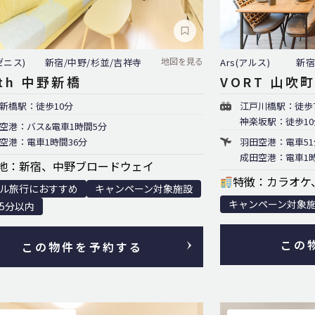
地図を見る
(ゼニス)
新宿/中野/杉並/吉祥寺
Ars(アルス)
新宿
ith 中野新橋
VORT 山吹
新橋駅：徒歩10分
江戸川橋駅：徒歩
神楽坂駅：徒歩10
空港：バス&電車1時間5分
空港：電車1時間36分
羽田空港：電車51
成田空港：電車1時
地：新宿、中野ブロードウェイ
特徴：カラオケ
ル旅行におすすめ
キャンペーン対象施設
キャンペーン対象
5分以内
この
この物件を予約する