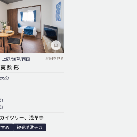
地図を見る
上野/浅草/両国
 東駒形
歩5分
分
分
カイツリー、浅草寺
すすめ
観光地激チカ