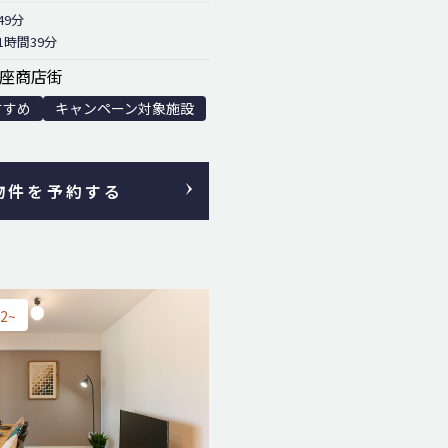
49分
時間39分
座商店街
すすめ
キャンペーン対象施設
物件を予約する
2~