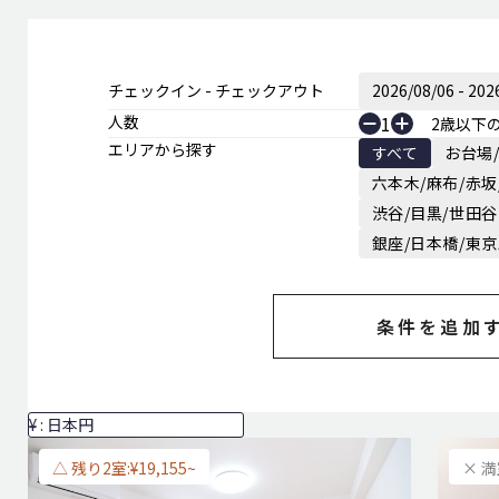
チェックイン - チェックアウト
人数
1
2歳以下
エリアから探す
すべて
お台場
六本木/麻布/赤坂
渋谷/目黒/世田谷
銀座/日本橋/東
条件を追加
△ 残り2室:¥19,155~
× 