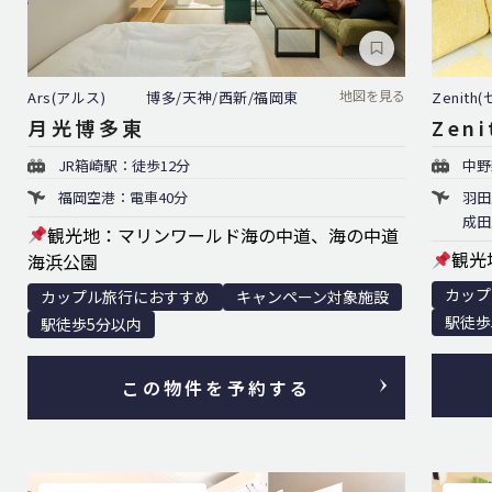
地図を見る
Ars(アルス)
博多/天神/西新/福岡東
Zenith
月光博多東
Zen
JR箱崎駅：徒歩12分
中野
福岡空港：電車40分
羽田
成田
観光地：マリンワールド海の中道、海の中道
観光
海浜公園
カップ
カップル旅行におすすめ
キャンペーン対象施設
駅徒歩
駅徒歩5分以内
この物件を予約する