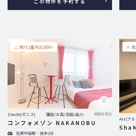
この物件を予約する
△ 残り1室:¥10,000~
× 
地図を見る
Zenith(ゼニス)
蒲田/大森/羽田/品川
Ars(アル
コンフォメゾン NAKANOBU
ShaM
在原中延駅：徒歩2分