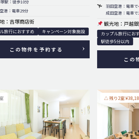
吉塚駅：徒歩10分
羽田空港：電車で
空港：電車29分
成田空港：電車で1
地：吉塚商店街
観光地：戸越銀
ル旅行におすすめ
キャンペーン対象施設
カップル旅行にお
駅徒歩5分以内
この物件を予約する
この
満室
△ 残り2室:¥38,18