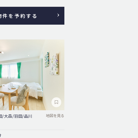
物件を予約する
地図を見る
田/大森/羽田/品川
分