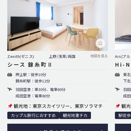
地図を見る
Ars(アル
Zenith(ゼニス)
上野/浅草/両国
Hi-
シース 錦糸町Ⅱ
東北
押上駅：徒歩10分
下北
錦糸町駅：徒歩12分
羽田
羽田空港：車30分、電車60分
成田
成田空港：電車80分
観光
観光地：東京スカイツリー、東京ソラマチ
駅徒歩
カップル旅行におすすめ
観光地激チカ