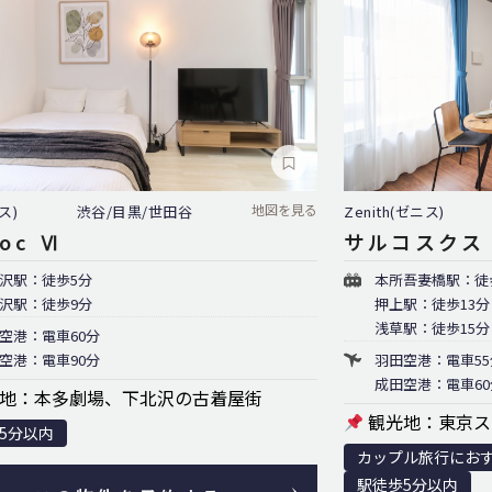
地図を見る
ス)
渋谷/目黒/世田谷
Zenith(ゼニス)
Noc Ⅵ
サルコスクス
沢駅：徒歩5分
本所吾妻橋駅：徒
沢駅：徒歩9分
押上駅：徒歩13分
浅草駅：徒歩15分
空港：電車60分
空港：電車90分
羽田空港：電車55
成田空港：電車60
地：本多劇場、下北沢の古着屋街
観光地：東京ス
5分以内
カップル旅行にお
駅徒歩5分以内