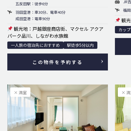
JR
五反田駅：徒歩6分
福岡
羽田空港：車30分、電車40分
成田空港：電車90分
観光
観光地：戸越銀座商店街、マクセル アクア
カップ
パーク品川、しながわ水族館
一人旅の宿泊先におすすめ
駅徒歩5分以内
この物件を予約する
× 満室
× 