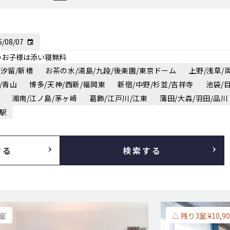
のお子様は添い寝無料
/汐留/新橋
お茶の水/湯島/九段/後楽園/東京ドーム
上野/浅草/
/青山
博多/天神/西新/福岡東
新宿/中野/杉並/吉祥寺
池袋/
湘南/江ノ島/茅ヶ崎
葛飾/江戸川/江東
蒲田/大森/羽田/品川
京駅
する
検索する
満室
△ 残り3室:¥10,90