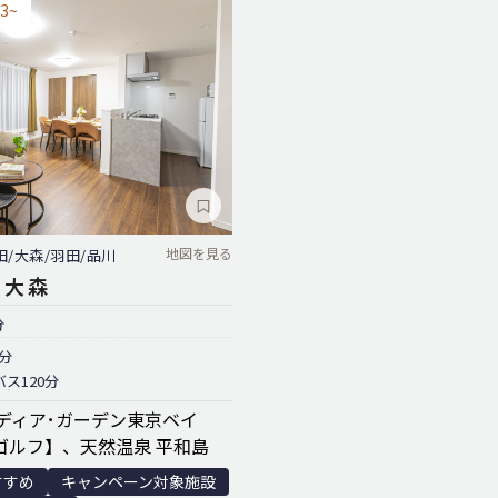
3~
地図を見る
田/大森/羽田/品川
n 大森
分
分
ス120分
ディア･ガーデン東京ベイ
ゴルフ】、天然温泉 平和島
すすめ
キャンペーン対象施設