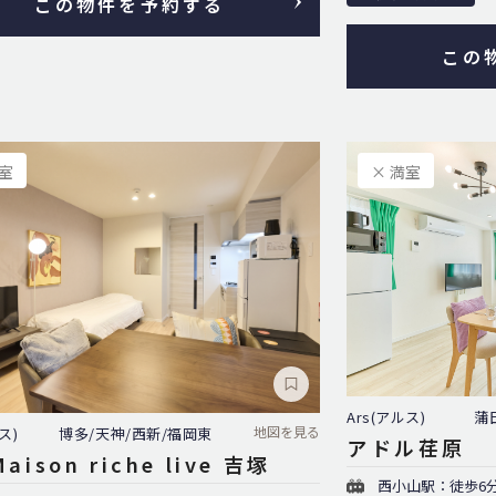
この物件を予約する
この
満室
× 満室
Ars(アルス)
蒲
地図を見る
ス)
博多/天神/西新/福岡東
アドル荏原
aison riche live 吉塚
⻄小山駅：徒歩6