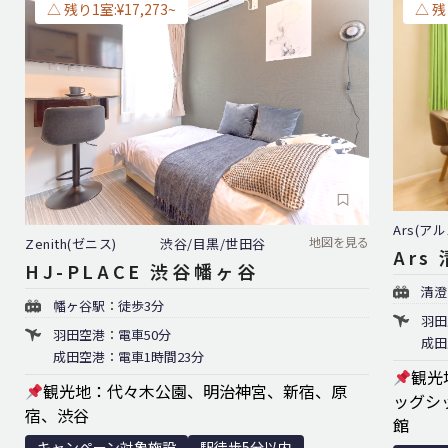
△ 残り1室:¥17,273~
△ 残
Ars(アル
地図を見る
Zenith(ゼニス)
渋谷/目黒/世田谷
Ars
HJ-PLACE 渋谷幡ヶ谷
清澄
幡ヶ谷駅：徒歩3分
羽田
羽田空港：電車50分
成田
成田空港：電車1時間23分
観光
観光地：代々木公園、明治神宮、新宿、原
ッグシ
宿、渋谷
館
キャンペーン対象施設
駅徒歩5分以内