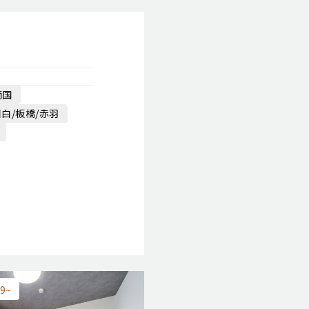
両国
目白/板橋/赤羽
9~