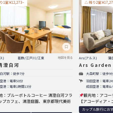
り1室:¥12,273~
△ 残り2室:¥17,27
地図を見る
Ars(アルス)
蒲
ス)
葛飾/江戸川/江東
Ars Garde
 清澄白河
大森町駅：徒歩9
白河駅：徒歩7分
羽田空港：電車24
空港：電車50分
成田空港：電車&バ
空港：電車1時間13分
観光地：アコー
地：ブルーボトルコーヒー 清澄白河フラ
【アコーディア・
ップカフェ、清澄庭園、東京都現代美術
カップル旅行にお