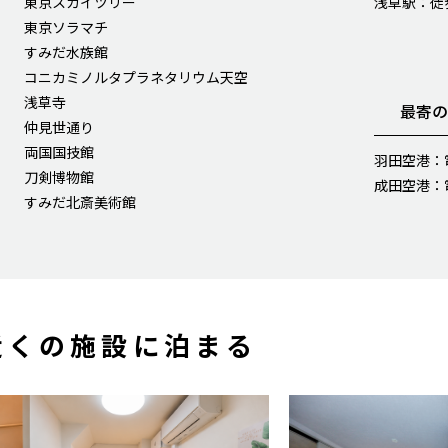
東京スカイツリー
浅草駅：徒
東京ソラマチ
すみだ水族館
コニカミノルタプラネタリウム天空
浅草寺
最寄
仲見世通り
両国国技館
羽田空港：
刀剣博物館
成田空港：
すみだ北斎美術館
近くの施設に泊まる