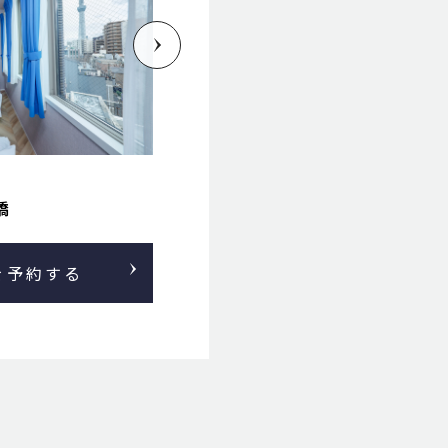
上野/浅草/両国
Cure スカイツリー
を予約する
この物件を予約する