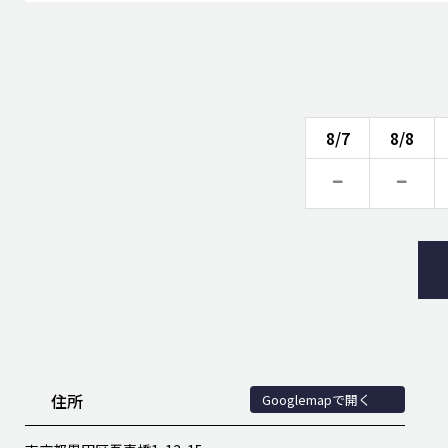
8/7
8/8
住所
Googlemapで開く