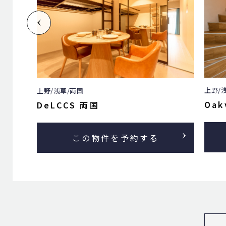
上野/浅草/両国
上野/
Oakville 根津
AI 
この物件を予約する