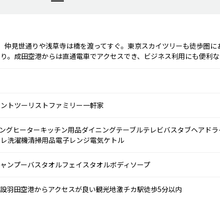
。仲見世通りや浅草寺は橋を渡ってすぐ。東京スカイツリーも徒歩圏に
たり。成田空港からは直通電車でアクセスでき、ビジネス利用にも便利な
メント
ツーリスト
ファミリー
一軒家
キングヒーター
キッチン用品
ダイニングテーブル
テレビ
バスタブ
ヘアドラ
イレ
洗濯機
清掃用品
電子レンジ
電気ケトル
ャンプー
バスタオル
フェイスタオル
ボディソープ
施設
羽田空港からアクセスが良い
観光地激チカ
駅徒歩5分以内