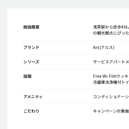
施設概要
浅草駅から徒歩4分
の観光拠点にぴっ
ブランド
Ars(アルス)
シリーズ
サービスアパート
設備
Free Wi-Fi
IHクッ
冷蔵庫
洗浄機付ト
アメニティ
コンディショナー
シ
こだわり
キャンペーン対象