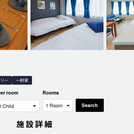
ミリー
一軒家
per room
Rooms
Search
施設詳細