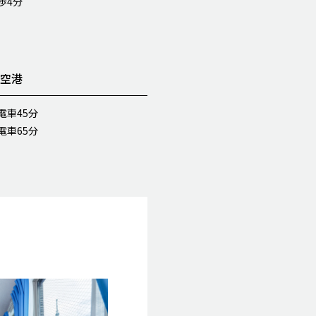
歩4分
の空港
電車45分
電車65分