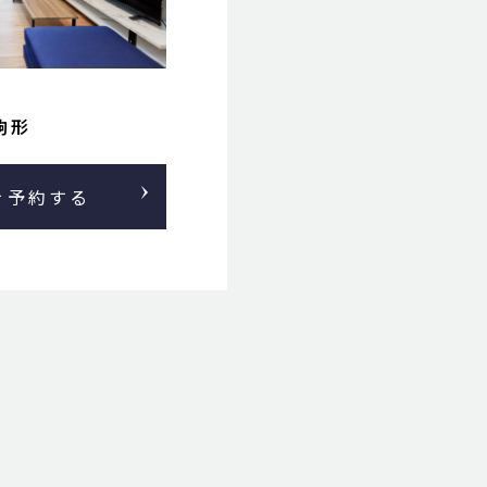
上野/浅草/両国
フィオーレ錦糸町
東駒形
この物件を予約する
を予約する