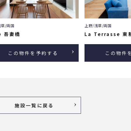
上野/浅草/両国
浅草/両国
La Terrasse 
e 吾妻橋
この物件
この物件を予約する
施設一覧に戻る