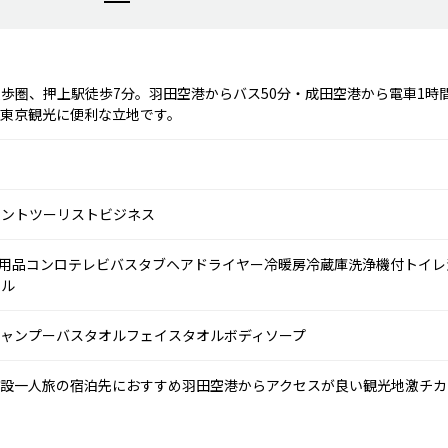
歩圏、押上駅徒歩7分。羽田空港からバス50分・成田空港から電車1時
る東京観光に便利な立地です。
メント
ツーリスト
ビジネス
用品
コンロ
テレビ
バスタブ
ヘアドライヤー
冷暖房
冷蔵庫
洗浄機付トイレ
トル
ャンプー
バスタオル
フェイスタオル
ボディソープ
施設
一人旅の宿泊先におすすめ
羽田空港からアクセスが良い
観光地激チカ