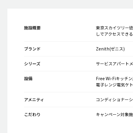
施設概要
東京スカイツリー徒
しでアクセスでき
ブランド
Zenith(ゼニス)
シリーズ
サービスアパート
設備
Free Wi-Fi
キッチン
電子レンジ
電気ケ
アメニティ
コンディショナー
シ
こだわり
キャンペーン対象